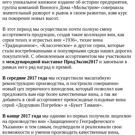
него уникальное книжное издание об истории предприятия,
группа компаний Винного Дома «Мильстрим» совершила
значительный разворот и рывок в своем развитии, взяв курс
на покорение новых высот.
В этот период мы осуществили почти полную смену
ассортимента продукции, создав такие коллекции вин, как
серия тихих и игристых вин «1936», тихие вина
«Традиционное», «Классическое» и другие серии, которые
стали востребованными и популярными среди наших дорогих
покупателей. С обновленным ассортиментом мы участвовали
в
международной выставке
ПродЭкспо2017
и завоевали в
рамках него ряд наград и премий.
В середине 2017 года
мы осуществили масштабную
реконструкцию производства, и построили совершенно
новый цех первичного виноделия, который позволил нам
предложить вам еще более качественные вина, а так же
добавить в свой ассортимент превосходные плодовые вина
серий «Дедушкин Погребок» и «Букет Тамани».
В конце 2017 года
мы одними из первых получили лицензию
на производство вин «Защищенного Географического
Указания» и тем самым, подтвердили и реализовали свои
возможности и умения производить качественные вина,