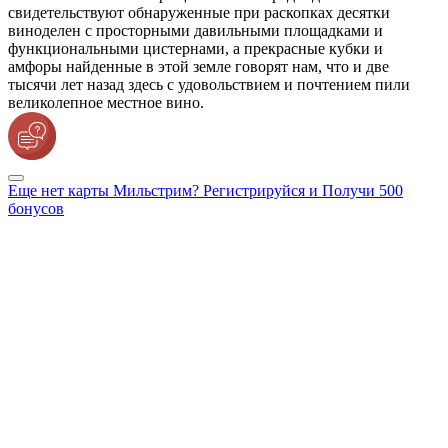
свидетельствуют обнаруженные при раскопках десятки
виноделен с просторными давильными площадками и
функциональными цистернами, а прекрасные кубки и
амфоры найденные в этой земле говорят нам, что и две
тысячи лет назад здесь с удовольствием и почтением пили
великолепное местное вино.
Еще нет карты Мильстрим? Регистрируйся и Получи 500
бонусов