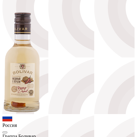
Россия
Граппа Боливар