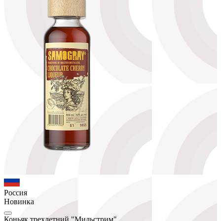
Россия
Новинка
Коньяк трехлетний "Мильстрим"