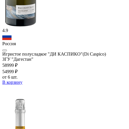
4.9
Россия
Игристое полусладкое "ДИ КАСПИКО"(Di Caspico)
ЗГУ "Дагестан"
589
99
₽
549
99
₽
от 6 шт.
В корзину