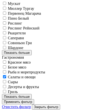
Мускат
Мюллер Тургау
Первенец Магарача
Пино Белый
Рислинг
Рислинг Рейнский
Ркацители
Саперави
Совиньон Гри
Шардоне
Показать больше
Гастрономия
Красное мясо
Белое мясо
Рыба и морепродукты
Салаты и овощи
Сыры
Десерты и фрукты
Гриль
Показать больше
Применить фильтр
Очистить фильтр
Закрыть фильтр