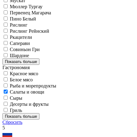
Мускат
Мюллер Тургау
Первенец Магарача
Пино Белый
Рислинг
Рислинг Рейнский
Ркацители
Саперави
Совиньон Гри
Шардоне
Показать больше
Гастрономия
Красное мясо
Белое мясо
Рыба и морепродукты
Салаты и овощи
Сыры
Десерты и фрукты
Гриль
Показать больше
Сбросить
5