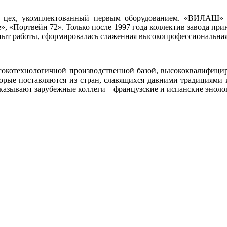
цех, укомплектованный первым оборудованием. «ВИЛАШ» п
», «Портвейн 72». Только после 1997 года коллектив завода пр
пыт работы, сформировалась слаженная высокопрофессиональная
ысокотехнологичной производственной базой, высококвалифици
торые поставляются из стран, славящихся давними традициями 
азывают зарубежные коллеги – французские и испанские эноло