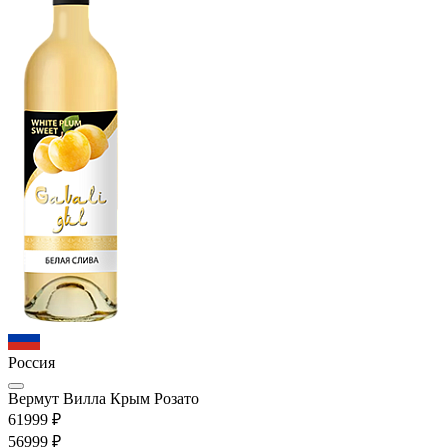
Россия
Вермут Вилла Крым Розато
619
99
₽
569
99
₽