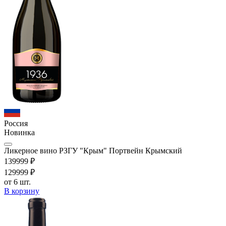
Россия
Новинка
Ликерное вино РЗГУ "Крым" Портвейн Крымский
1399
99
₽
1299
99
₽
от 6 шт.
В корзину