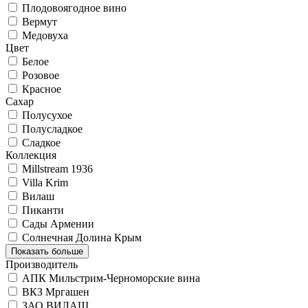
Плодовоягодное вино
Вермут
Медовуха
Цвет
Белое
Розовое
Красное
Сахар
Полусухое
Полусладкое
Сладкое
Коллекция
Millstream 1936
Villa Krim
Вилаш
Пиканти
Сады Армении
Солнечная Долина Крым
Показать больше
Производитель
АПК Мильстрим-Черноморские вина
ВКЗ Мргашен
ЗАО ВИЛАШ