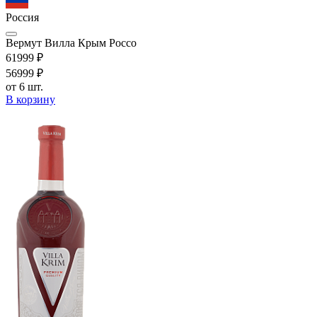
Россия
Вермут Вилла Крым Россо
619
99
₽
569
99
₽
от 6 шт.
В корзину