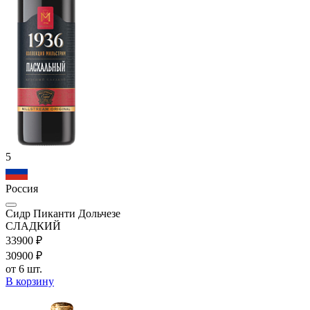
5
Россия
Сидр Пиканти Дольчезе
СЛАДКИЙ
339
00
₽
309
00
₽
от 6 шт.
В корзину