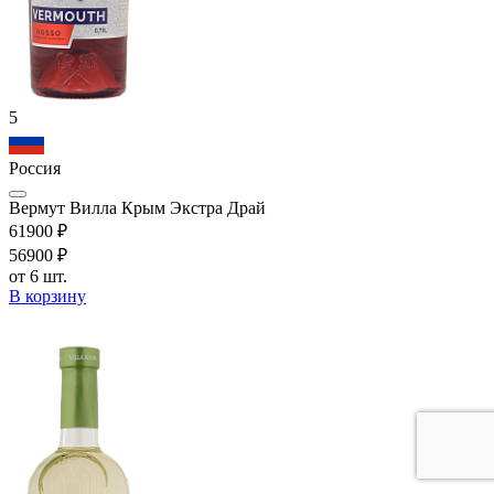
5
Россия
Вермут Вилла Крым Экстра Драй
619
00
₽
569
00
₽
от 6 шт.
В корзину